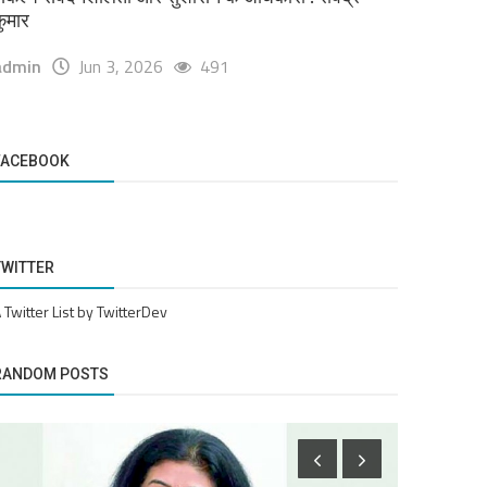
ुमार
admin
Jun 3, 2026
491
FACEBOOK
TWITTER
 Twitter List by TwitterDev
RANDOM POSTS