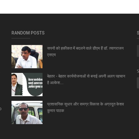
RANDOM POSTS
सपनों को हकीकत में बदलने वाले डीएम हैं डॉ. त्यागराजन
एसएम
n
S
बेहतर - बेहतर कार्ययोजनाओं से बनाई अपनी अलग पहचान
है अल्केश...
,
प्रशासनिक सुधार और समग्र विकास के अग्रदूत केशव
o
कुमार पाठक