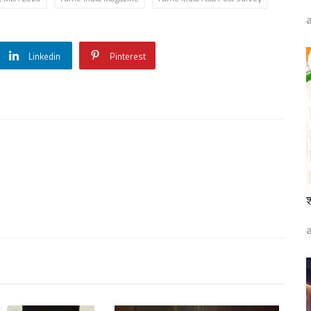
Linkedin
Pinterest
श