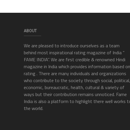
ABOUT
We are pleased to introduce ourselves as a team
behind most inspirational rating magazine of India “
FAME INDIA”. We are first credible & renowned Hindi
magazine in India which provides information based o
rating . There are many individuals and organizations
who contribute to the society through social, political
economic, bureaucratic, health, cultural & variety of
ways but their contribution remains unnoticed. Fame
India is also a platform to highlight there well works t
the world.