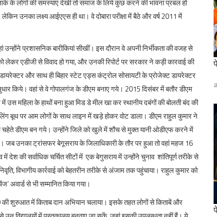
ाके के लोगों की समस्याएं देखी तो समाज के लिये कुछ करने की भावना प्रबल हो
लेकिन उनका लक्ष्य आईएएस ही था। वे दोबारा परीक्षा में बैठे और वर्ष 2011 में
हां उन्होंने प्रशासनिक बारीकियां सीखीं। इस दौरान वे अपनी निर्भीकता की वजह से
न को लेकर एडीजी से विवाद हो गया, और उनकी रिपोर्ट पर सरकार ने कड़ी कारवाई की
फ
 डायरेक्टर और साथ ही बिहार स्टेट एड्स कंट्रोल सोसायटी के प्रोजेक्ट डायरेक्टर
सुधार किये। वहां से वे गोपालगंज के डीएम बनाए गये। 2015 दिसंबर में बतौर डीएम
 में उस महिला के हाथों बना हुआ मिड डे मील खा कर स्थानीय दबंगों की बोलती बंद की
लिंग बूथ पर आम लोगों के साथ लाइन में खड़े होकर वोट डाला। डीएम राहुल कुमार ने
हेते डीएम बन गये। उन्होंने जिले को खुले में शौच से मुक्त यानी ओडीएफ करने में
े। जब उनका ट्रांसफर बेगूसराय के जिलाधिकारी के तौर पर हुआ तो वहां महज 16
श की सर्वाधिक चर्चित सीटों में एक बेगुसराय में उन्होंने चुनाव शांतिपूर्ण तरीके से
सेवानिवृति, विभागीय कार्रवाई को बेहतरीन तरीके से अंजाम तक पहुंचाया। राहुल कुमार को
ंज’ अवार्ड से भी सम्मानित किया गया।
 2020 की शुरुआत में किताब दान अभियान चलाया। इसके तहत लोगों से किताबें और
फ
उन विद्यालयों में पुस्तकालय बनवाए जा सकें, जहां इसकी उपलब्धता नहीं हैं। ये