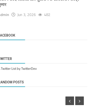
ुमार
admin
Jun 3, 2026
482
FACEBOOK
TWITTER
 Twitter List by TwitterDev
RANDOM POSTS