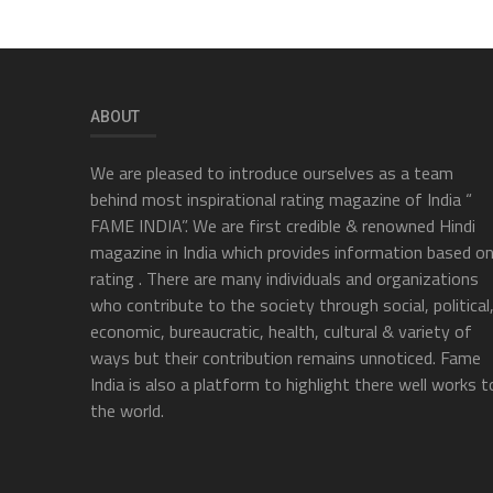
ABOUT
We are pleased to introduce ourselves as a team
behind most inspirational rating magazine of India “
FAME INDIA”. We are first credible & renowned Hindi
magazine in India which provides information based o
rating . There are many individuals and organizations
who contribute to the society through social, political
economic, bureaucratic, health, cultural & variety of
ways but their contribution remains unnoticed. Fame
India is also a platform to highlight there well works t
the world.