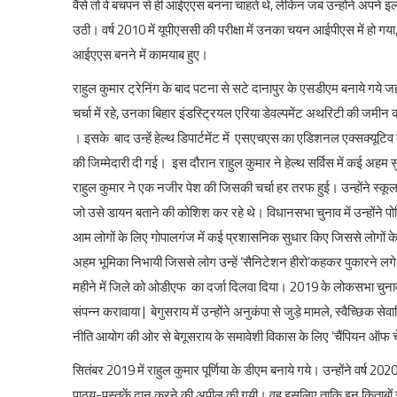
वैसे तो वे बचपन से ही आईएएस बनना चाहते थे, लेकिन जब उन्होंने अपने इल
उठी। वर्ष 2010 में यूपीएससी की परीक्षा में उनका चयन आईपीएस में हो गया, 
आईएएस बनने में कामयाब हुए।
राहुल कुमार ट्रेनिंग के बाद पटना से सटे दानापुर के एसडीएम बनाये गये ज
चर्चा में रहे, उनका बिहार इंडस्ट्रियल एरिया डेवल्पमेंट अथरिटी की जमी
। इसके बाद उन्हें हेल्थ डिपार्टमेंट में एसएचएस का एडिशनल एक्सक्यूटिव
की जिम्मेदारी दी गई। इस दौरान राहुल कुमार ने हेल्थ सर्विस में कई अहम 
राहुल कुमार ने एक नजीर पेश की जिसकी चर्चा हर तरफ हुई। उन्होंने स्कूल
जो उसे डायन बताने की कोशिश कर रहे थे। विधानसभा चुनाव में उन्होंने पो
आम लोगों के लिए गोपालगंज में कई प्रशासनिक सुधार किए जिससे लोगों के च
अहम भूमिका निभायी जिससे लोग उन्हें ‘सैनिटेशन हीरो’कहकर पुकारने लग
महीने में जिले को ओडीएफ का दर्जा दिलवा दिया। 2019 के लोकसभा चुनाव में दे
संपन्न करावाया | बेगुसराय में उन्होंने अनुकंपा से जुड़े मामले, स्वैच्छिक 
नीति आयोग की ओर से बेगूसराय के समावेशी विकास के लिए ‘चैंपियन ऑफ चे
सितंबर 2019 में राहुल कुमार पूर्णिया के डीएम बनाये गये। उन्होंने वर्ष
पाठ्य-पुस्तकें दान करने की अपील की गयी। वह इसलिए ताकि इन किताबों से 