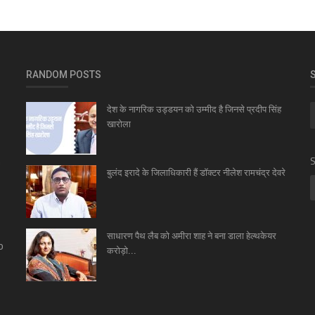
RANDOM POSTS
देश के नागरिक उड्डयन को उम्मीद है जिनसे प्रदीप सिंह
खारोला
n
S
बुलंद इरादे के जिलाधिकारी हैं डॉक्टर नीलेश रामचंद्र देवरे
,
साधारण पैथ लैब को अमीरा शाह ने बना डाला हेल्थकेयर
o
करोड़ो...