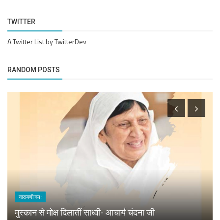
TWITTER
A Twitter List by TwitterDev
RANDOM POSTS
नारायणी नमः
मुस्कान से मोक्ष दिलातीं साध्वी- आचार्य चंदना जी