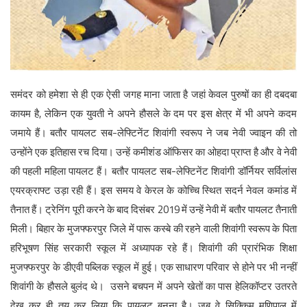
English
समंदर को हमेशा से ही एक ऐसी जगह माना जाता है जहां केवल पुरुषों का ही दबदबा
कायम है, लेकिन एक युवती ने अपने हौसले के दम पर इस क्षेत्र में भी अपने कदम
जमाये हैं। बतौर पायलट सब-लेफ्टिनेंट शिवांगी स्‍वरूप ने जब नेवी ज्वाइन की तो
उन्होंने एक इतिहास रच दिया। उन्हें कमीशंड ऑफिसर का ओहदा प्राप्त है और वे नेवी
की पहली महिला पायलट हैं। बतौर पायलट सब-लेफ्टिनेंट शिवांगी डॉर्नियर सर्विलांस
एयरक्राफ्ट उड़ा रही हैं। इस समय वे केरल के कोच्चि स्थित सदर्न नेवल कमांड में
तैनात हैं। ट्रेनिंग पूरी करने के बाद दिसंबर 2019 में उन्हें नेवी में बतौर पायलट तैनाती
मिली। बिहार के मुजफ्फरपुर जिले में पारू कस्बे की रहने वाली शिवांगी स्वरूप के पिता
हरिभूषण सिंह सरकारी स्कूल में अध्यापक रहे हैं। शिवांगी की प्रारंभिक शिक्षा
मुजफ्फरपुर के डीएवी पब्लिक स्कूल में हुई। एक साधारण परिवार से होने पर भी नन्हीं
शिवांगी के हौसले बुलंद थे। उसने बचपन में अपने खेतों का पास हेलिकॉप्टर उतरते
देख कर ही तय कर लिया कि पायलट बनना है। जब वे सिक्किम मणिपाल में