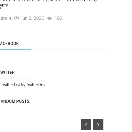
ुमार
admin
Jun 3, 2026
488
FACEBOOK
TWITTER
 Twitter List by TwitterDev
RANDOM POSTS