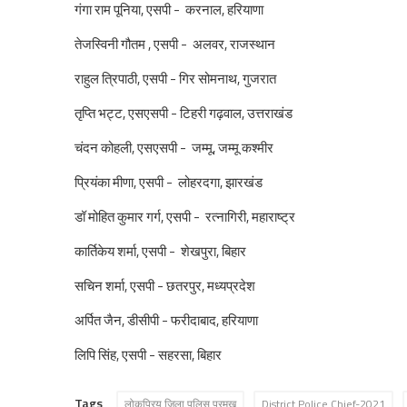
गंगा राम पूनिया, एसपी - करनाल, हरियाणा
तेजस्विनी गौतम , एसपी - अलवर, राजस्थान
राहुल त्रिपाठी, एसपी - गिर सोमनाथ, गुजरात
लोकप्रिय जिलाधिकारी
तृप्ति भट्ट, एसएसपी - टिहरी गढ़वाल, उत्तराखंड
पहचान बन गए आईपीएस
दूरदर्शी नेतृत्व, जनकेंद्रित प्रशासन और समावे
की मिसाल : कोमल...
चंदन कोहली, एसएसपी - जम्मू, जम्मू कश्मीर
प्रियंका मीणा, एसपी - लोहरदगा, झारखंड
डॉ मोहित कुमार गर्ग, एसपी - रत्नागिरी, महाराष्ट्र
कार्तिकेय शर्मा, एसपी - शेखपुरा, बिहार
सचिन शर्मा, एसपी - छतरपुर, मध्यप्रदेश
अर्पित जैन, डीसीपी - फरीदाबाद, हरियाणा
लिपि सिंह, एसपी - सहरसा, बिहार
Tags
लोकप्रिय जिला पुलिस प्रमुख
District Police Chief-2021